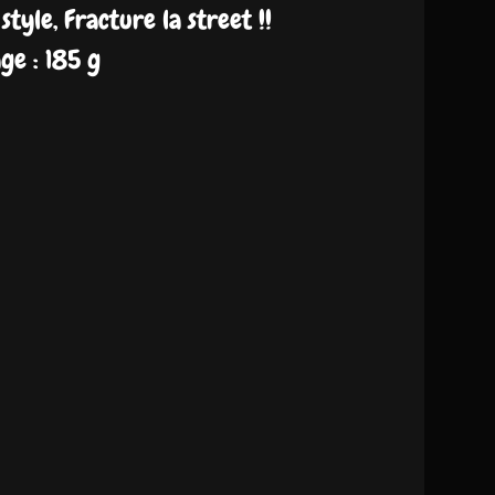
 style, Fracture la street !!
e : 185 g