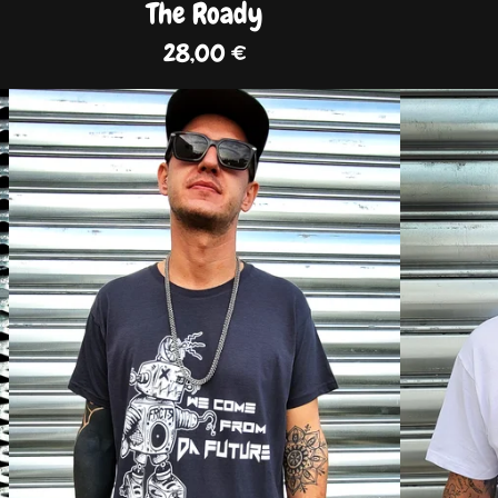
The Roady
28,00
€
DISPO
DISPO