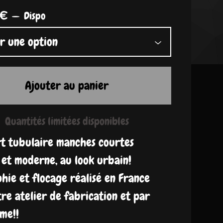
€
—
Dispo
Ajouter au panier
Quantités limitées disponibles
rt tubulaire manches courtes
 et moderne, au look urbain!
hie et flocage réalisé en France
re atelier de fabrication et par
me!!