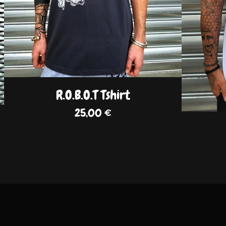
R.O.B.O.T Tshirt
25,00
€