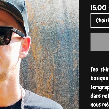
15,00
Tee-shi
basique
Sérigrap
dans not
nous mê