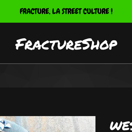
FRACTURE, LA STREET CULTURE !
FractureShop
WE