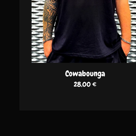
Cowabounga
28,00
€