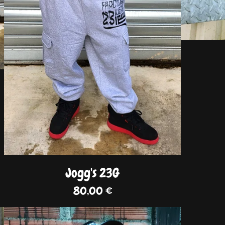
Jogg's 23G
80,00
€
DISPO