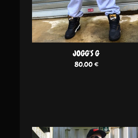
JOGG'S G
80,00
€
DISPO