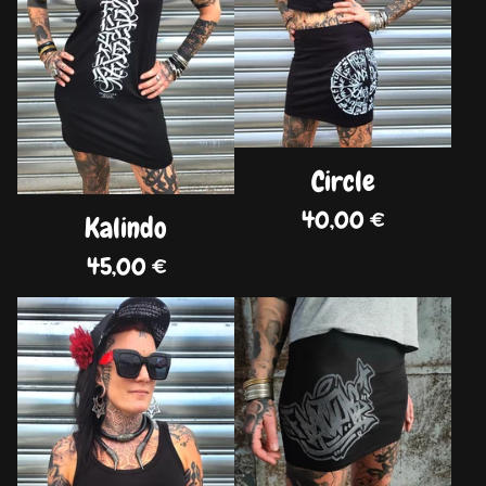
Circle
40,00
€
Kalindo
45,00
€
DISPO
DISPO