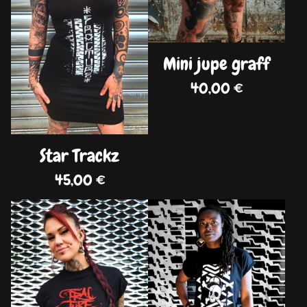
Mini jupe graff
40,00
€
Star Trackz
45,00
€
DISPO
DISPO