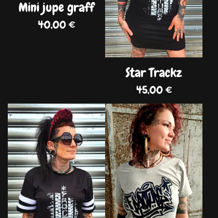
Mini jupe graff
40,00
€
Star Trackz
45,00
€
DISPO
DISPO