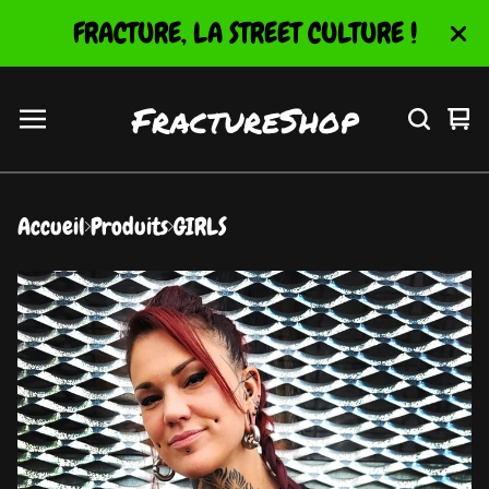
FRACTURE, LA STREET CULTURE !
FractureShop
Vo
0
le
ar
pa
Accueil
Produits
GIRLS