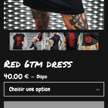
Red 6tm dress
40,00
€
—
Dispo