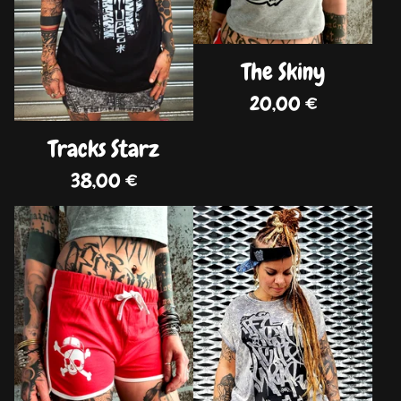
The Skiny
20,00
€
Tracks Starz
38,00
€
DISPO
DISPO