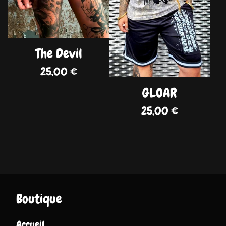
The Devil
25,00
€
GLOAR
25,00
€
Boutique
Accueil