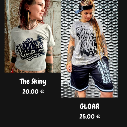
DISPO
DISPO
The Skiny
20,00
€
GLOAR
25,00
€