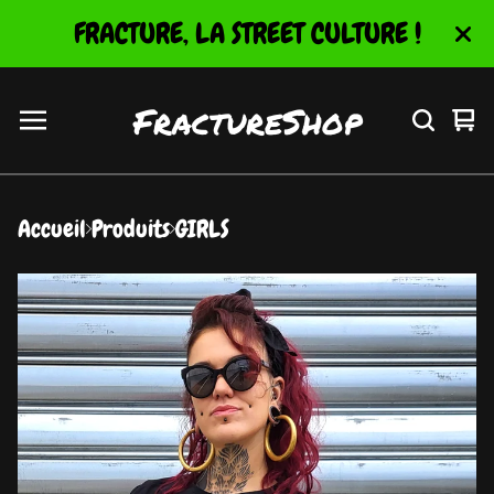
FRACTURE, LA STREET CULTURE !
FractureShop
Vo
0
le
ar
pa
Accueil
Produits
GIRLS