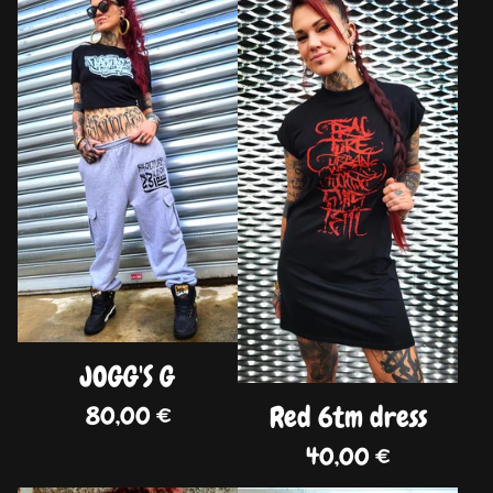
DISPO
DISPO
JOGG'S G
Red 6tm dress
80,00
€
40,00
€