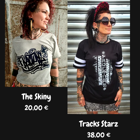
DISPO
DISPO
The Skiny
20,00
€
Tracks Starz
38,00
€