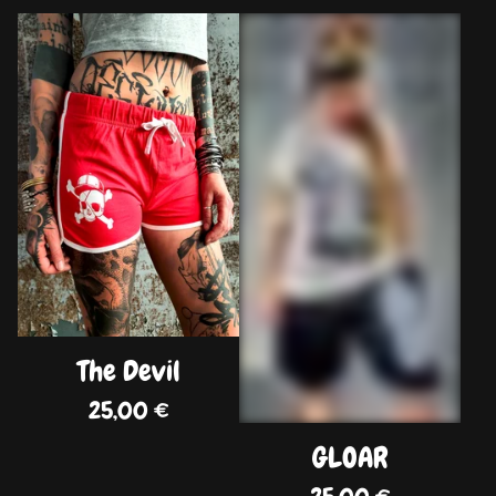
DISPO
DISPO
The Devil
25,00
€
GLOAR