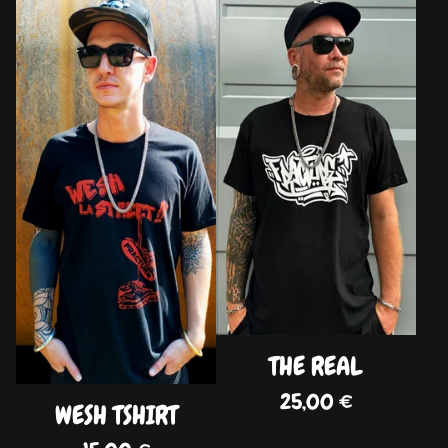
DISPO
DISPO
THE REAL
25,00
€
WESH TSHIRT