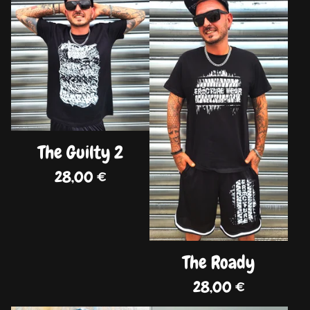
DISPO
DISPO
The Guilty 2
28,00
€
The Roady
28,00
€