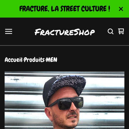
FRACTURE, LA STREET CULTURE !
FractureShop
Vo
0
le
ar
pa
Accueil
Produits
MEN