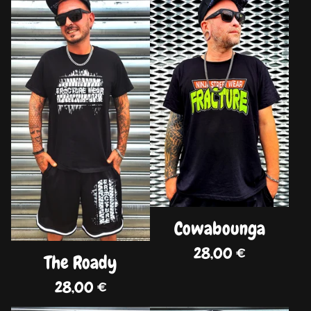
DISPO
DISPO
Cowabounga
28,00
€
The Roady
28,00
€