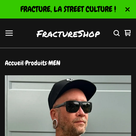
FRACTURE, LA STREET CULTURE !
FractureShop
Vo
0
le
ar
pa
Accueil
Produits
MEN