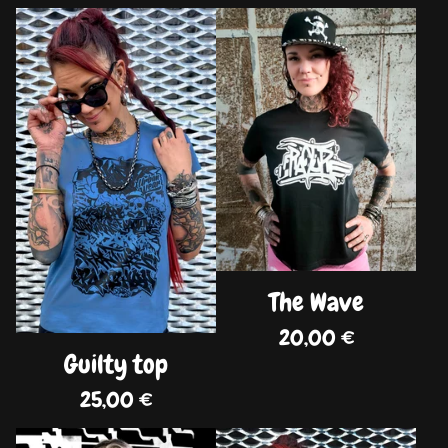
DISPO
DISPO
The Wave
20,00
€
Guilty top
25,00
€