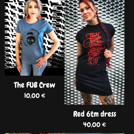
DISPO
DISPO
The FUB Crew
10,00
€
Red 6tm dress
40,00
€