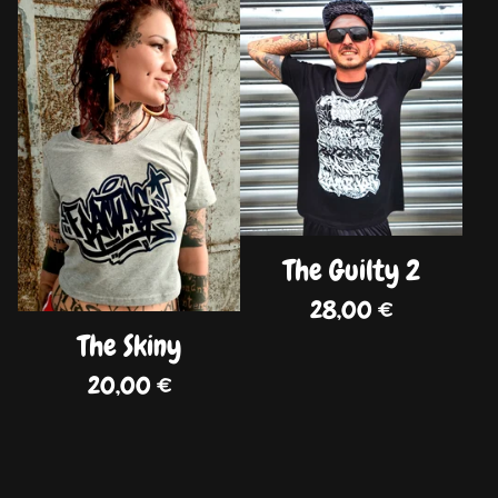
DISPO
DISPO
The Guilty 2
28,00
€
The Skiny
20,00
€