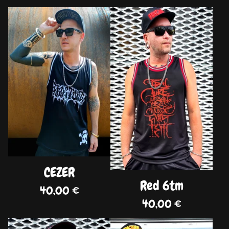
DISPO
DISPO
CEZER
Red 6tm
40,00
€
40,00
€