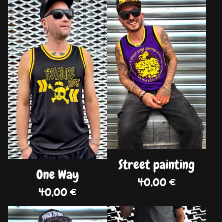
DISPO
DISPO
Street painting
One Way
40,00
€
40,00
€