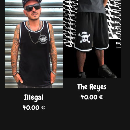
DISPO
DISPO
The Reyes
Illegal
40,00
€
40,00
€