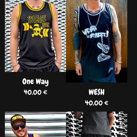
One Way
WESH
40,00
€
40,00
€
DISPO
DISPO