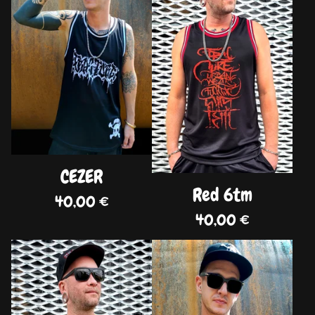
CEZER
Red 6tm
40,00
€
40,00
€
DISPO
DISPO