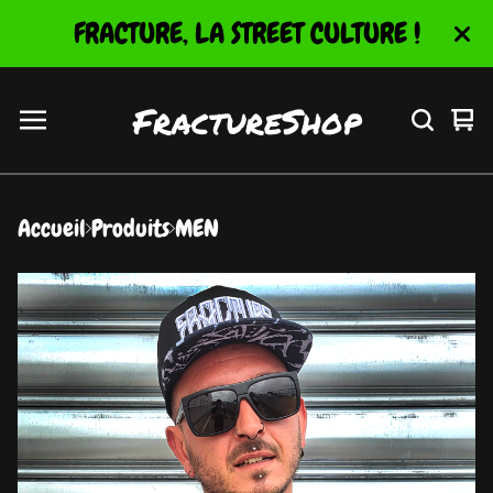
FRACTURE, LA STREET CULTURE !
FractureShop
Vo
0
le
ar
pa
Accueil
Produits
MEN