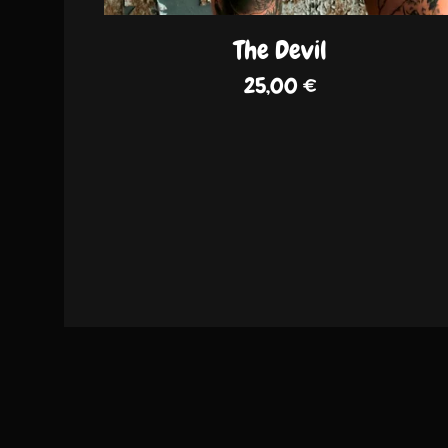
The Devil
25,00
€