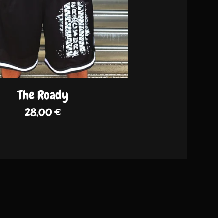
The Roady
28,00
€