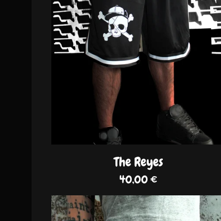
The Reyes
40,00
€
DISPO