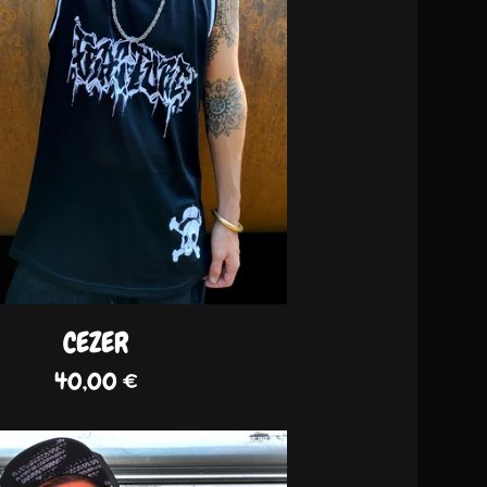
CEZER
40,00
€