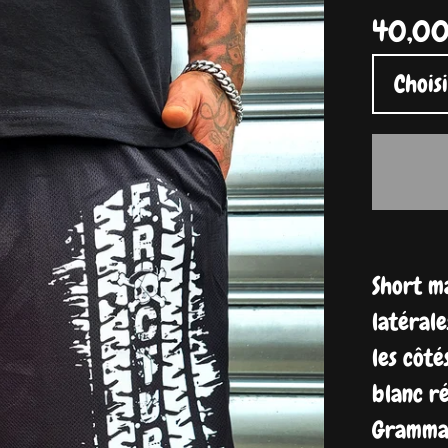
40,0
Short ma
latérale
les côté
blanc ré
Grammag