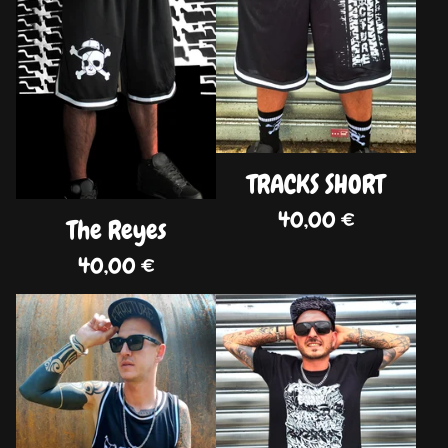
TRACKS SHORT
40,00
€
The Reyes
40,00
€
DISPO
DISPO