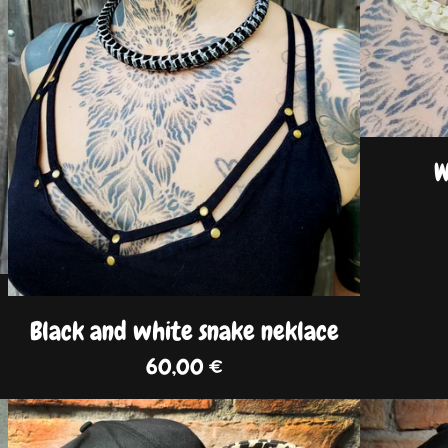
W
Black and white snake neklace
60,00
€
DISPO
DISPO