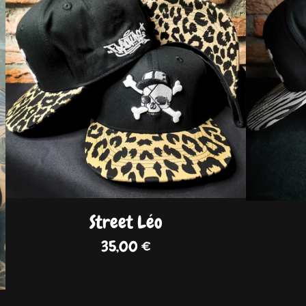
Street Léo
35,00
€