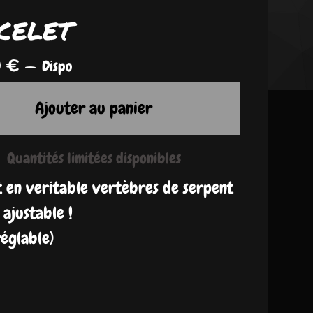
celet
0
€
—
Dispo
Ajouter au panier
Quantités limitées disponibles
t en veritable vertèbres de serpent
 ajustable !
 réglable)