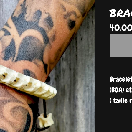
bra
40,0
Bracele
(BOA) et
( taille