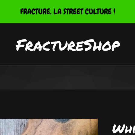
FRACTURE, LA STREET CULTURE !
FractureShop
Whi