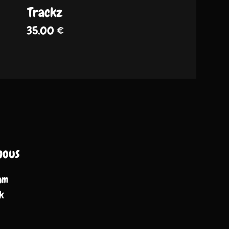
Trackz
35,00
€
nous
am
k