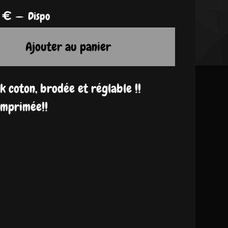
0
€
—
Dispo
Ajouter au panier
k coton, brodée et réglable !!
imprimée!!