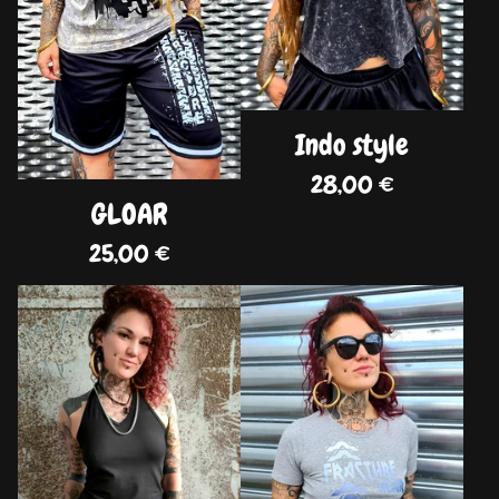
Indo style
28,00
€
GLOAR
25,00
€
DISPO
DISPO