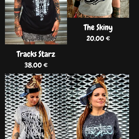
The Skiny
20,00
€
Tracks Starz
38,00
€
DISPO
DISPO