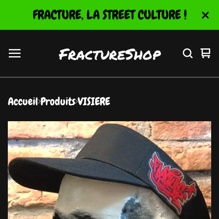
FRACTURE, LA STREET CULTURE !
FractureShop
Vo
0
le
ar
pa
Accueil
Produits
VISIERE