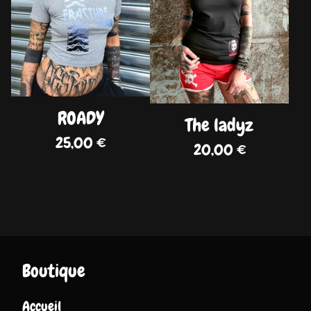
ROADY
The ladyz
25,00
€
20,00
€
Boutique
Accueil