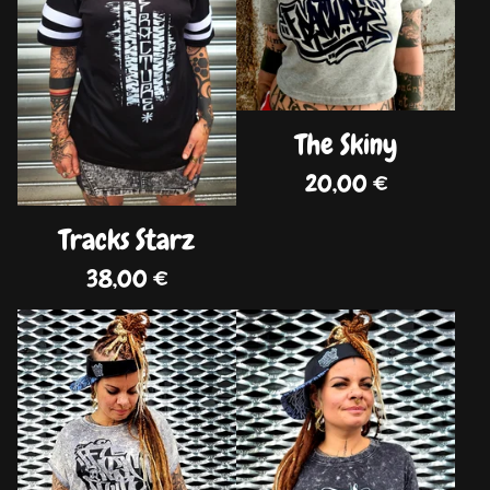
The Skiny
20,00
€
Tracks Starz
38,00
€
DISPO
DISPO