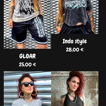
Indo style
28,00
€
GLOAR
25,00
€
DISPO
DISPO