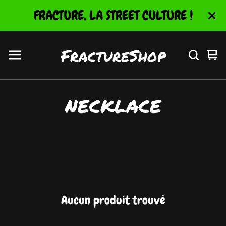
FRACTURE, LA STREET CULTURE !
FractureShop
Vo
0
le
ar
pa
NECKLACE
Aucun produit trouvé