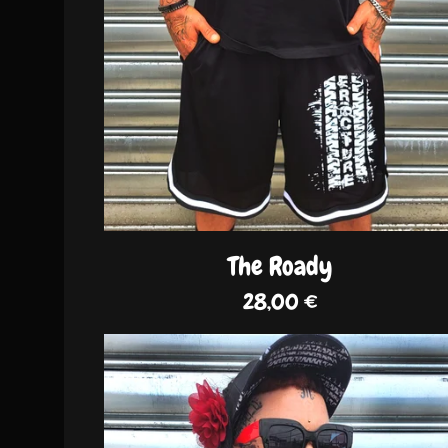
The Roady
28,00
€
DISPO