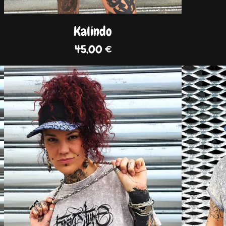
Kalindo
45,00
€
DISPO
DISPO