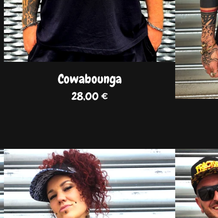
Cowabounga
28,00
€
DISPO
DISPO