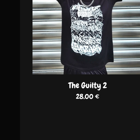
The Guilty 2
28,00
€