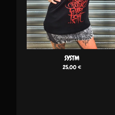
SYSTM
25,00
€